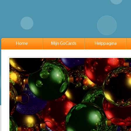
Home
Mijn GoCards
Helppagina