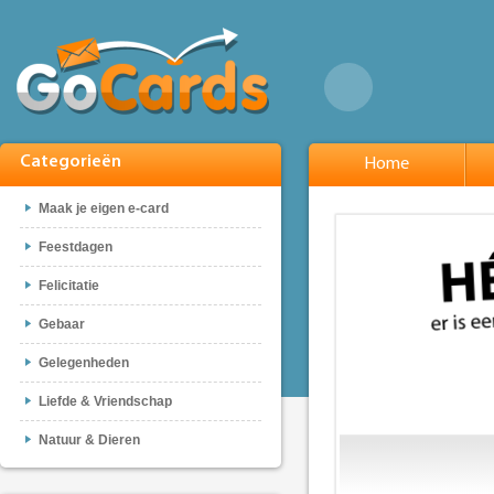
Categorieën
Home
Maak je eigen e-card
Feestdagen
Felicitatie
Gebaar
Gelegenheden
Liefde & Vriendschap
Natuur & Dieren