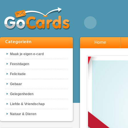
Categorieën
Home
Maak je eigen e-card
Feestdagen
Felicitatie
Gebaar
Gelegenheden
Liefde & Vriendschap
Natuur & Dieren