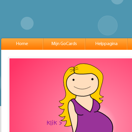
Home
Mijn GoCards
Helppagina