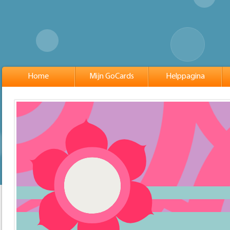
Home
Mijn GoCards
Helppagina