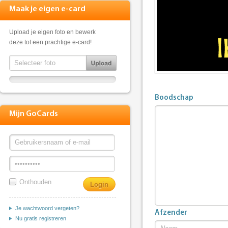
Maak je eigen e-card
Upload je eigen foto en bewerk
deze tot een prachtige e-card!
Boodschap
Mijn GoCards
Onthouden
Je wachtwoord vergeten?
Afzender
Nu gratis registreren