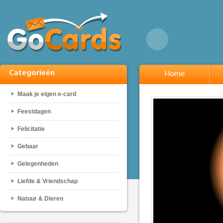
Categorieën
Home
Maak je eigen e-card
Feestdagen
Felicitatie
Gebaar
Gelegenheden
Liefde & Vriendschap
Natuur & Dieren