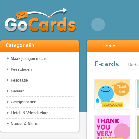
Categorieën
Home
Maak je eigen e-card
E-cards
Beda
Feestdagen
Felicitatie
Gebaar
Gelegenheden
BEWEGEND
Liefde & Vriendschap
Natuur & Dieren