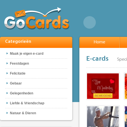
Categorieën
Home
Maak je eigen e-card
E-cards
Spec
Feestdagen
Felicitatie
Gebaar
Gelegenheden
BEWEGEND
Liefde & Vriendschap
Natuur & Dieren