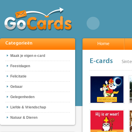
Categorieën
Home
Maak je eigen e-card
E-cards
Sinte
Feestdagen
Felicitatie
Gebaar
Gelegenheden
BEWEGEND
Liefde & Vriendschap
Natuur & Dieren