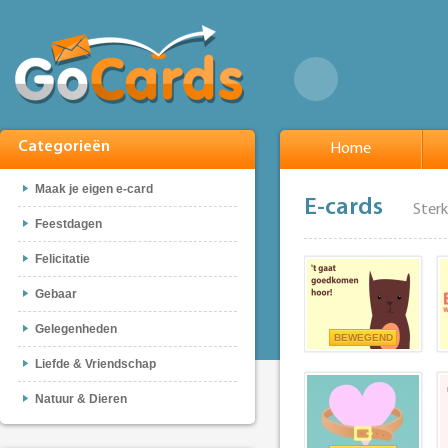
Categorieën
Home
Maak je eigen e-card
E-cards
Ster
Feestdagen
Felicitatie
Gebaar
Gelegenheden
BEWEGEND
Liefde & Vriendschap
Natuur & Dieren